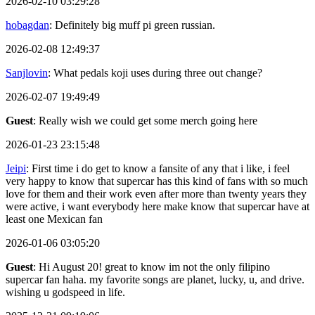
2026-02-10 03:29:28
hobagdan
: Definitely big muff pi green russian.
2026-02-08 12:49:37
Sanjlovin
: What pedals koji uses during three out change?
2026-02-07 19:49:49
Guest
: Really wish we could get some merch going here
2026-01-23 23:15:48
Jeipi
: First time i do get to know a fansite of any that i like, i feel
very happy to know that supercar has this kind of fans with so much
love for them and their work even after more than twenty years they
were active, i want everybody here make know that supercar have at
least one Mexican fan
2026-01-06 03:05:20
Guest
: Hi August 20! great to know im not the only filipino
supercar fan haha. my favorite songs are planet, lucky, u, and drive.
wishing u godspeed in life.