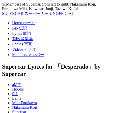
SUPERCAR
スーパーカー
UNOFFICIAL
Home
ホーム
Bio
伝記
Lyrics
歌詞
Tabs
音楽本
Photos
写真
Videos
ビデオ
Members
メンバー
Supercar Lyrics
for 「Desperado」by
Supercar
aM™
Hoodis
iLL
Lama
Miki Furukawa
Nakamura Koji
Supercar