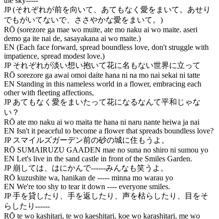
the sky-----
JP
(それぞれが前を向いて、あてもなく愛をまいて。あせり
でもがいてないで、ささやかな愛をまいて。)
RŌ
(sorezore ga mae wo muite, ate mo naku ai wo maite. aseri
demo ga ite nai de, sasayakana ai wo maite.)
EN
(Each face forward, spread boundless love, don't struggle with
impatience, spread modest love.)
JP
それぞれが淡い想い抱いて花に名もない世界に立って
RŌ
sorezore ga awai omoi daite hana ni na mo nai sekai ni tatte
EN
Standing in this nameless world in a flower, embracing each
other with fleeting affections,
JP
あてもなく愛をまいたって花になるなんて平和じゃな
い？
RŌ
ate mo naku ai wo maita tte hana ni naru nante heiwa ja nai
EN
Isn't it peaceful to become a flower that spreads boundless love?
JP
スマイルズガーデン前の砂の城に住もうよ。
RŌ
SUMAIRUZU GAADEN mae no suna no shiro ni sumou yo
EN
Let's live in the sand castle in front of the Smiles Garden.
JP
崩しては、はにかんで------みんなも笑うよ。
RŌ
kuzushite wa, hanikan de ----- minna mo warau yo
EN
We're too shy to tear it down ---- everyone smiles.
JP
手を貸したり、手を返したり、声を枯らしたり、目をそ
らしたり------
RŌ
te wo kashitari, te wo kaeshitari, koe wo karashitari, me wo