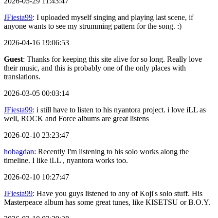
2026-05-29 11:43:47
JFiesta99
: I uploaded myself singing and playing last scene, if
anyone wants to see my strumming pattern for the song. :)
2026-04-16 19:06:53
Guest
: Thanks for keeping this site alive for so long. Really love
their music, and this is probably one of the only places with
translations.
2026-03-05 00:03:14
JFiesta99
: i still have to listen to his nyantora project. i love iLL as
well, ROCK and Force albums are great listens
2026-02-10 23:23:47
hobagdan
: Recently I'm listening to his solo works along the
timeline. I like iLL , nyantora works too.
2026-02-10 10:27:47
JFiesta99
: Have you guys listened to any of Koji's solo stuff. His
Masterpeace album has some great tunes, like KISETSU or B.O.Y.