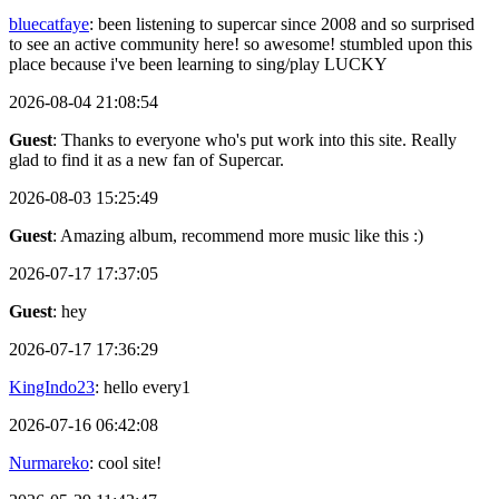
bluecatfaye
: been listening to supercar since 2008 and so surprised
to see an active community here! so awesome! stumbled upon this
place because i've been learning to sing/play LUCKY
2026-08-04 21:08:54
Guest
: Thanks to everyone who's put work into this site. Really
glad to find it as a new fan of Supercar.
2026-08-03 15:25:49
Guest
: Amazing album, recommend more music like this :)
2026-07-17 17:37:05
Guest
: hey
2026-07-17 17:36:29
KingIndo23
: hello every1
2026-07-16 06:42:08
Nurmareko
: cool site!