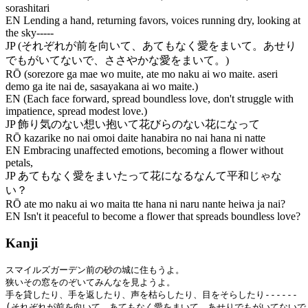
sorashitari
EN
Lending a hand, returning favors, voices running dry, looking at
the sky-----
JP
(それぞれが前を向いて、あてもなく愛をまいて。あせり
でもがいてないで、ささやかな愛をまいて。)
RŌ
(sorezore ga mae wo muite, ate mo naku ai wo maite. aseri
demo ga ite nai de, sasayakana ai wo maite.)
EN
(Each face forward, spread boundless love, don't struggle with
impatience, spread modest love.)
JP
飾り気のない想い抱いて花びらのない花になって
RŌ
kazarike no nai omoi daite hanabira no nai hana ni natte
EN
Embracing unaffected emotions, becoming a flower without
petals,
JP
あてもなく愛をまいたって花になるなんて平和じゃな
い？
RŌ
ate mo naku ai wo maita tte hana ni naru nante heiwa ja nai?
EN
Isn't it peaceful to become a flower that spreads boundless love?
Kanji
スマイルズガーデン前の砂の城に住もうよ。

狭いその窓をのぞいてみんなを見ようよ。

手を貸したり、手を返したり、声を枯らしたり、目をそらしたり------

(それぞれが前を向いて、あてもなく愛をまいて。あせりでもがいてないで、