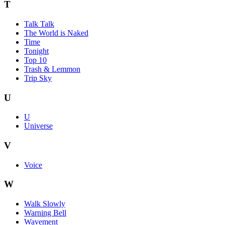
T
Talk Talk
The World is Naked
Time
Tonight
Top 10
Trash & Lemmon
Trip Sky
U
U
Universe
V
Voice
W
Walk Slowly
Warning Bell
Wavement