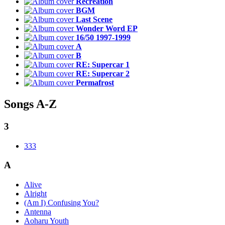
Recreation
BGM
Last Scene
Wonder Word EP
16/50 1997-1999
A
B
RE: Supercar 1
RE: Supercar 2
Permafrost
Songs A-Z
3
333
A
Alive
Alright
(Am I) Confusing You?
Antenna
Aoharu Youth