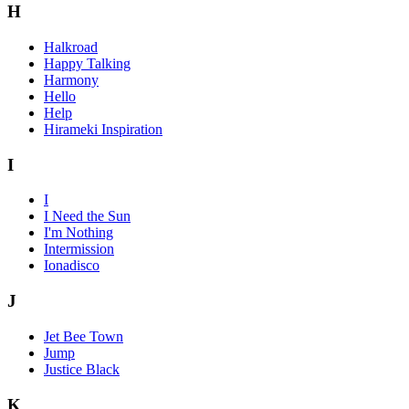
H
Halkroad
Happy Talking
Harmony
Hello
Help
Hirameki Inspiration
I
I
I Need the Sun
I'm Nothing
Intermission
Ionadisco
J
Jet Bee Town
Jump
Justice Black
K