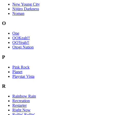
New Young City
Nijiiro Darkness
Noman
O
One
OOKeah!!
OOYeah!!
Otogi Nation
P
Pink Rock
Planet
Playstar Vista
R
Rainbow Rain
Recreation
Restarter
Right Now
Rollin' Rollin'