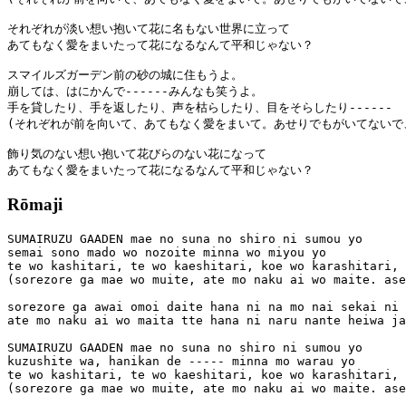
それぞれが淡い想い抱いて花に名もない世界に立って

あてもなく愛をまいたって花になるなんて平和じゃない？

スマイルズガーデン前の砂の城に住もうよ。

崩しては、はにかんで------みんなも笑うよ。

手を貸したり、手を返したり、声を枯らしたり、目をそらしたり------

(それぞれが前を向いて、あてもなく愛をまいて。あせりでもがいてないで、
飾り気のない想い抱いて花びらのない花になって

あてもなく愛をまいたって花になるなんて平和じゃない？
Rōmaji
SUMAIRUZU GAADEN mae no suna no shiro ni sumou yo

semai sono mado wo nozoite minna wo miyou yo

te wo kashitari, te wo kaeshitari, koe wo karashitari, 
(sorezore ga mae wo muite, ate mo naku ai wo maite. ase
sorezore ga awai omoi daite hana ni na mo nai sekai ni 
ate mo naku ai wo maita tte hana ni naru nante heiwa ja
SUMAIRUZU GAADEN mae no suna no shiro ni sumou yo

kuzushite wa, hanikan de ----- minna mo warau yo

te wo kashitari, te wo kaeshitari, koe wo karashitari, 
(sorezore ga mae wo muite, ate mo naku ai wo maite. ase