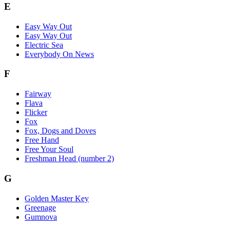
E
Easy Way Out
Easy Way Out
Electric Sea
Everybody On News
F
Fairway
Flava
Flicker
Fox
Fox, Dogs and Doves
Free Hand
Free Your Soul
Freshman Head (number 2)
G
Golden Master Key
Greenage
Gumnova