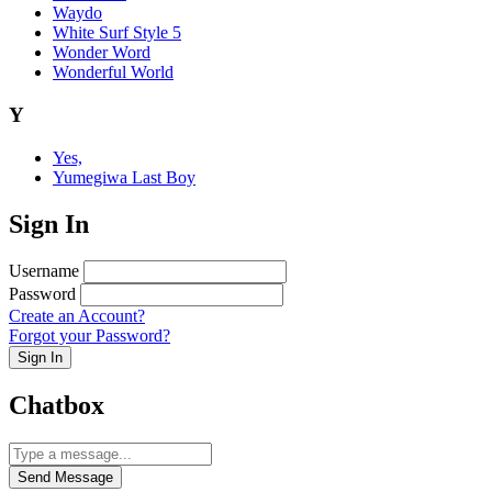
Waydo
White Surf Style 5
Wonder Word
Wonderful World
Y
Yes,
Yumegiwa Last Boy
Sign In
Username
Password
Create an Account?
Forgot your Password?
Sign In
Chatbox
Send Message