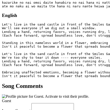
kazarike no nai omoi daite hanabira no nai hana ni natt
ate mo naku ai wo maita tte hana ni naru nante heiwa ja
English
Let's live in the sand castle in front of the Smiles Ga
We'll see everyone if we dig out a small window.

Lending a hand, returning favors, voices running dry, l
(Each face forward, spread boundless love, don't strugg
Standing in this nameless world in a flower, embracing 
Isn't it peaceful to become a flower that spreads bound
Let's live in the sand castle in front of the Smiles Ga
We're too shy to tear it down ---- everyone smiles.

Lending a hand, returning favors, voices running dry, l
(Each face forward, spread boundless love, don't strugg
Embracing unaffected emotions, becoming a flower withou
Isn't it peaceful to become a flower that spreads bound
Song Comments
Guest