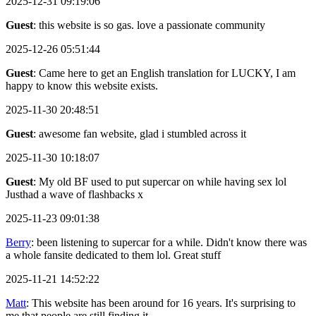
2025-12-31 09:19:06
Guest
: this website is so gas. love a passionate community
2025-12-26 05:51:44
Guest
: Came here to get an English translation for LUCKY, I am
happy to know this website exists.
2025-11-30 20:48:51
Guest
: awesome fan website, glad i stumbled across it
2025-11-30 10:18:07
Guest
: My old BF used to put supercar on while having sex lol
Justhad a wave of flashbacks x
2025-11-23 09:01:38
Berry
: been listening to supercar for a while. Didn't know there was
a whole fansite dedicated to them lol. Great stuff
2025-11-21 14:52:22
Matt
: This website has been around for 16 years. It's surprising to
me that people are still finding it.