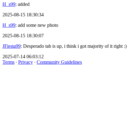
H_s99
: added
2025-08-15 18:30:34
H_s99
: add some new photo
2025-08-15 18:30:07
JFiesta99
: Desperado tab is up, i think i got majority of it right :)
2025-07-14 06:03:12
Terms
∙
Privacy
∙
Community Guidelines