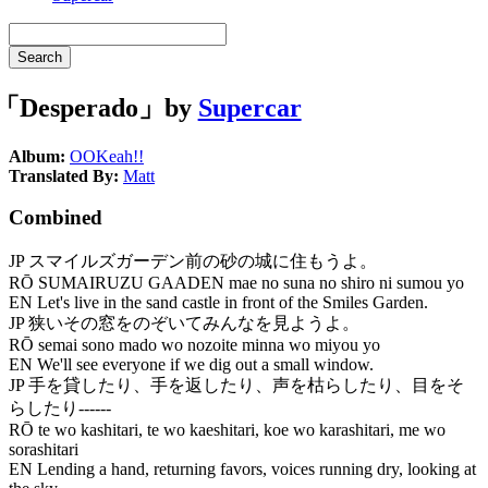
Search
「Desperado」by
Supercar
Album:
OOKeah!!
Translated By:
Matt
Combined
JP
スマイルズガーデン前の砂の城に住もうよ。
RŌ
SUMAIRUZU GAADEN mae no suna no shiro ni sumou yo
EN
Let's live in the sand castle in front of the Smiles Garden.
JP
狭いその窓をのぞいてみんなを見ようよ。
RŌ
semai sono mado wo nozoite minna wo miyou yo
EN
We'll see everyone if we dig out a small window.
JP
手を貸したり、手を返したり、声を枯らしたり、目をそ
らしたり------
RŌ
te wo kashitari, te wo kaeshitari, koe wo karashitari, me wo
sorashitari
EN
Lending a hand, returning favors, voices running dry, looking at