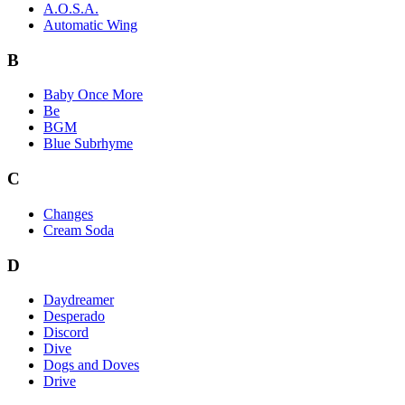
A.O.S.A.
Automatic Wing
B
Baby Once More
Be
BGM
Blue Subrhyme
C
Changes
Cream Soda
D
Daydreamer
Desperado
Discord
Dive
Dogs and Doves
Drive