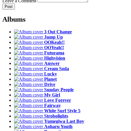
Leave a Comment
Post
Albums
3 Out Change
Jump Up
OOKeah!!
OOYeah!!
Futurama
Highvision
Answer
Cream Soda
Lucky
Planet
Drive
Sunday People
My Girl
Love Forever
Fairway
White Surf Style 5
Strobolights
Yumegiwa Last Boy
Aoharu Youth