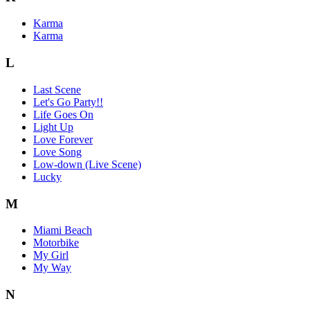
Karma
Karma
L
Last Scene
Let's Go Party!!
Life Goes On
Light Up
Love Forever
Love Song
Low-down (Live Scene)
Lucky
M
Miami Beach
Motorbike
My Girl
My Way
N