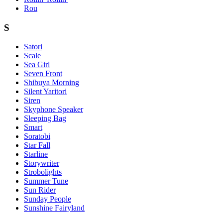
Rou
S
Satori
Scale
Sea Girl
Seven Front
Shibuya Morning
Silent Yaritori
Siren
Skyphone Speaker
Sleeping Bag
Smart
Soratobi
Star Fall
Starline
Storywriter
Strobolights
Summer Tune
Sun Rider
Sunday People
Sunshine Fairyland