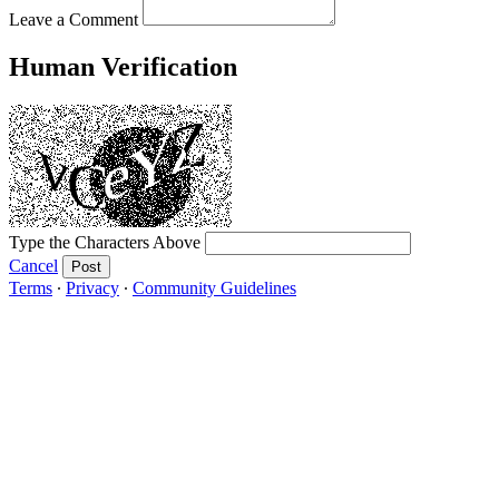
Leave a Comment
Human Verification
Type the Characters Above
Cancel
Post
Terms
∙
Privacy
∙
Community Guidelines