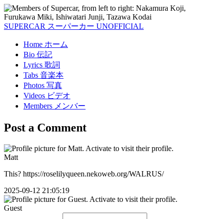
SUPERCAR
スーパーカー
UNOFFICIAL
Home
ホーム
Bio
伝記
Lyrics
歌詞
Tabs
音楽本
Photos
写真
Videos
ビデオ
Members
メンバー
Post a Comment
Matt
This? https://roselilyqueen.nekoweb.org/WALRUS/
2025-09-12 21:05:19
Guest